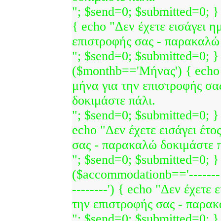
"; $send=0; $submitted=0; }
{ echo "Δεν έχετε εισάγει η
επιστροφής σας - παρακαλώ 
"; $send=0; $submitted=0; } 
($monthb=='Μήνας') { echo 
μήνα για την επιστροφής σ
δοκιμάστε πάλι.
"; $send=0; $submitted=0; } 
echo "Δεν έχετε εισάγει έτο
σας - παρακαλώ δοκιμάστε π
"; $send=0; $submitted=0; } 
($accommodationb=='------
--------') { echo "Δεν έχετε 
την επιστροφής σας - παρακ
"; $send=0; $submitted=0; } i