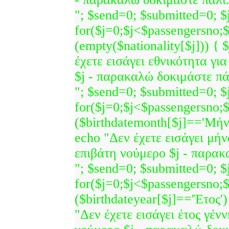
"; $send=0; $submitted=0; $j
for($j=0;$j<$passengersno;$
(empty($nationality[$j])) { 
έχετε εισάγει εθνικότητα γι
$j - παρακαλώ δοκιμάστε πά
"; $send=0; $submitted=0; $j
for($j=0;$j<$passengersno;$
($birthdatemonth[$j]=='Μήνα
echo "Δεν έχετε εισάγει μήν
επιβάτη νούμερο $j - παρακ
"; $send=0; $submitted=0; $j
for($j=0;$j<$passengersno;$
($birthdateyear[$j]=='Έτος')
"Δεν έχετε εισάγει έτος γέν