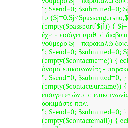
νούμερο $j - παρακαλώ δοκι
"; $send=0; $submitted=0; $j
for($j=0;$j<$passengersno;$
(empty($passport[$j])) { $j=
έχετε εισάγει αριθμό διαβατ
νούμερο $j - παρακαλώ δοκι
"; $send=0; $submitted=0; $j=
(empty($contactname)) { ech
όνομα επικοινωνίας - παρακ
"; $send=0; $submitted=0; } 
(empty($contactsurname)) {
εισάγει επώνυμο επικοινωνί
δοκιμάστε πάλι.
"; $send=0; $submitted=0; } 
(empty($contactemail)) { ec