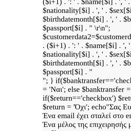
($i+1) . ': ' . $name[$i] . ', ' 
$nationality[$i] . ', ' . $sex[$i]
$birthdatemonth[$i] . ', ' . $bi
$passport[$i] . " \r\n";
$customerdata2=$customerdat
. ($i+1) . ': ' . $name[$i] . ', 
$nationality[$i] . ', ' . $sex[$i]
$birthdatemonth[$i] . ', ' . $bi
$passport[$i] . "
"; } if($banktransfer=='chec
= 'Ναι'; else $banktransfer =
if($return=='checkbox') $retu
$return = 'Όχι'; echo"Σας Ε
Ένα email έχει σταλεί στο e
Ένα μέλος της επιχειρησής 