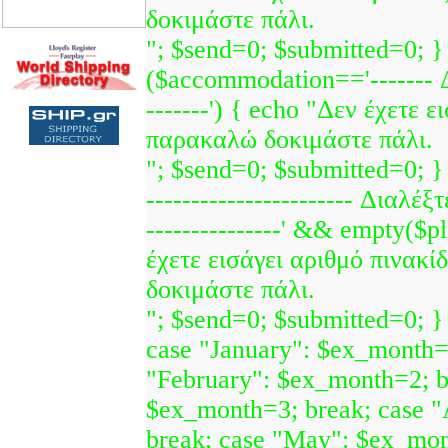
δοκιμάστε πάλι.
"; $send=0; $submitted=0; } 
($accommodation=='------- 
-------') { echo "Δεν έχετε ε
παρακαλώ δοκιμάστε πάλι.
"; $send=0; $submitted=0; } i
----------------------- Διαλέξτ
---------------' && empty($p
έχετε εισάγει αριθμό πινακ
δοκιμάστε πάλι.
"; $send=0; $submitted=0; }
case "January": $ex_month=
"February": $ex_month=2; b
$ex_month=3; break; case "
break; case "May": $ex_mon