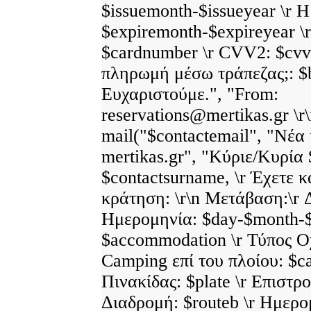
$issuemonth-$issueyear \r 
$expiremonth-$expireyear \
$cardnumber \r CVV2: $cvv2
πληρωμή μέσω τράπεζας;: $b
Ευχαριστούμε.", "From:
reservations@mertikas.gr \r\
mail("$contactemail", "Νέα
mertikas.gr", "Κύριε/Κυρία
$contactsurname, \r Έχετε 
κράτηση: \r\n Μετάβαση:\r Δ
Ημερομηνία: $day-$month-$
$accommodation \r Τύπος Οχ
Camping επί του πλοίου: $c
Πινακίδας: $plate \r Επιστρο
Διαδρομή: $routeb \r Ημερο