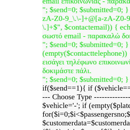
email επικοινωνίας - παρακ
"; $send=0; $submitted=0; } 
zA-Z0-9_\.\-]+@[a-zA-Z0-9\
\.]+$", $contactemail)) { ec
σωστό email - παρακαλώ δο
"; $send=0; $submitted=0; } 
(empty($contacttelephone)) 
εισάγει τηλέφωνο επικοινων
δοκιμάστε πάλι.
"; $send=0; $submitted=0; }
if($send==1){ if ($vehicle=='-
--- Choose Type ---------------
$vehicle='-'; if (empty($plate
for($i=0;$i<$passengersno;
$customerdata=$customerdata