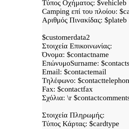
Τύπος Οχήματος: $vehicleb
Camping επί του πλοίου: $
Αριθμός Πινακίδας: $plateb
$customerdata2
Στοιχεία Επικοινωνίας:
Όνομα: $contactname
ΕπώνυμοSurname: $contact
Email: $contactemail
Τηλέφωνο: $contacttelepho
Fax: $contactfax
Σχόλια: \r $contactcomment
Στοιχεία Πληρωμής:
Τύπος Κάρτας: $cardtype