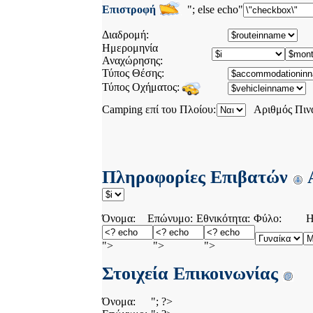
Επιστροφή
"; else echo"
Διαδρομή:
Ημερομηνία
Αναχώρησης:
Τύπος Θέσης:
Τύπος Οχήματος:
Camping επί του Πλοίου:
Αριθμός Πιν
Πληροφορίες Επιβατών
Α
Όνομα:
Επώνυμο:
Εθνικότητα:
Φύλο:
Η
">
">
">
Στοιχεία Επικοινωνίας
Όνομα:
"; ?>