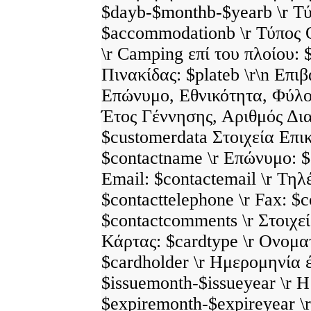
$dayb-$monthb-$yearb \r Τ
$accommodationb \r Τύπος 
\r Camping επί του πλοίου:
Πινακίδας: $plateb \r\n Επι
Επώνυμο, Εθνικότητα, Φύλο
Έτος Γέννησης, Αριθμός Δια
$customerdata Στοιχεία Επι
$contactname \r Επώνυμο: $
Email: $contactemail \r Τη
$contacttelephone \r Fax: $co
$contactcomments \r Στοιχε
Κάρτας: $cardtype \r Ονομ
$cardholder \r Ημερομηνία 
$issuemonth-$issueyear \r 
$expiremonth-$expireyear \