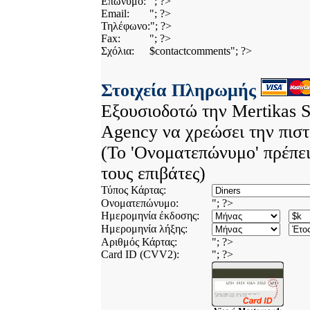
Επώνυμο:
"; ?>
Email:
"; ?>
Τηλέφωνο:
"; ?>
Fax:
"; ?>
Σχόλια:
$contactcomments"; ?>
Στοιχεία Πληρωμής
Εξουσιοδοτώ την Mertikas S
Agency να χρεώσει την πιστ
(Το 'Ονοματεπώνυμο' πρέπει
τους επιβάτες)
Τύπος Κάρτας:
Ονοματεπώνυμο:
"; ?>
Ημερομηνία έκδοσης:
Ημερομηνία λήξης:
Αριθμός Κάρτας:
"; ?>
Card ID (CVV2):
"; ?>