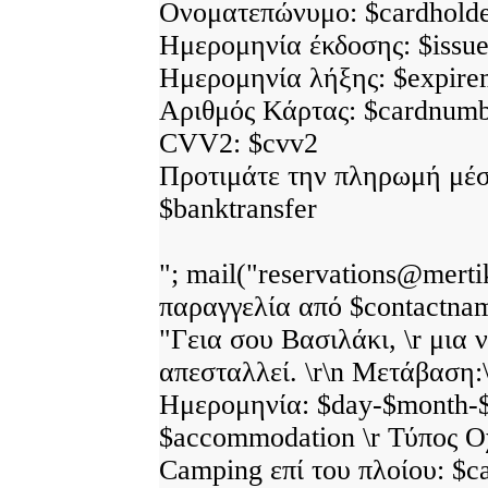
Ονοματεπώνυμο: $cardhold
Ημερομηνία έκδοσης: $issu
Ημερομηνία λήξης: $expire
Αριθμός Κάρτας: $cardnum
CVV2: $cvv2
Προτιμάτε την πληρωμή μέσ
$banktransfer
"; mail("reservations@merti
παραγγελία από $contactna
"Γεια σου Βασιλάκι, \r μια 
απεσταλλεί. \r\n Μετάβαση:\
Ημερομηνία: $day-$month-$
$accommodation \r Τύπος Οχ
Camping επί του πλοίου: $c