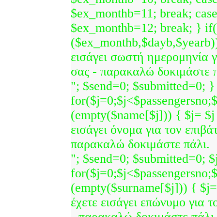
$ex_monthb=11; break; cas
$ex_monthb=12; break; } if
($ex_monthb,$dayb,$yearb))
εισάγει σωστή ημερομηνία γ
σας - παρακαλώ δοκιμάστε π
"; $send=0; $submitted=0; } 
for($j=0;$j<$passengersno;$
(empty($name[$j])) { $j= $j
εισάγει όνομα για τον επιβά
παρακαλώ δοκιμάστε πάλι.
"; $send=0; $submitted=0; $j
for($j=0;$j<$passengersno;$
(empty($surname[$j])) { $j=
έχετε εισάγει επώνυμο για τ
- παρακαλώ δοκιμάστε πάλι