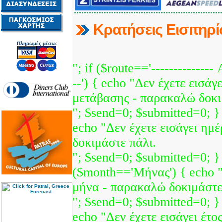
Κρατήσεις Εισιτηρ
Πληρωμές μέσω:
"; if ($route=='--------------
--') { echo "Δεν έχετε εισάγ
μετάβασης - παρακαλώ δοκι
"; $send=0; $submitted=0; }
echo "Δεν έχετε εισάγει ημ
δοκιμάστε πάλι.
"; $send=0; $submitted=0; } 
($month=='Μήνας') { echo "
μήνα - παρακαλώ δοκιμάστε
"; $send=0; $submitted=0; } 
echo "Δεν έχετε εισάγει έτ