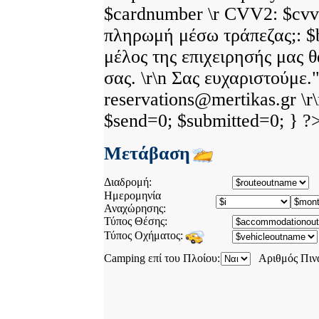
$cardnumber \r CVV2: $cvv2
πληρωμή μέσω τράπεζας;: $b
μέλος της επιχειρησής μας θ
σας. \r\n Σας ευχαριστούμε.
reservations@mertikas.gr \r\
$send=0; $submitted=0; } ?
Μετάβαση
Διαδρομή:
Ημερομηνία
Αναχώρησης:
Τύπος Θέσης:
Τύπος Οχήματος:
Camping επί του Πλοίου:
Αριθμός Πιν